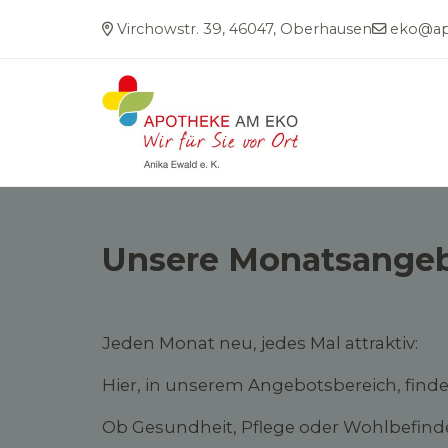
Virchowstr. 39, 46047, Oberhausen
eko@ap
Unsere Monatsangebot
Jeden Monat neu, jedes Mal attraktiv:
Hier, in unserem Angebotsbereich, finde
Ob Gesundheit, Pflege oder Wohlbefinden