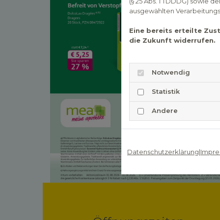
(§ 25 Abs. 1 TDDDG) sowie d
ausgewählten Verarbeitungszw
Eine bereits erteilte Zu
die Zukunft widerrufen.
Notwendig
Statistik
Andere
Datenschutzerklärung
|
Impre