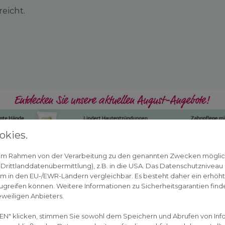
eicht.
okies.
n im Rahmen von der Verarbeitung zu den genannten Zwecken mögli
rittlanddatenübermittlung), z.B. in die USA. Das Datenschutzniveau i
m in den EU-/EWR-Ländern vergleichbar. Es besteht daher ein erhöhtes
greifen können. Weitere Informationen zu Sicherheitsgarantien finde
eweiligen Anbieters.
EN" klicken, stimmen Sie sowohl dem Speichern und Abrufen von Inf