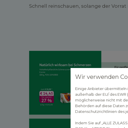
Schnell reinschauen, solange der Vorrat r
Wir verwenden Co
Einige Anbieter übermittel
außerhalb der EU/ des EWR (D
möglicherweise nicht mit de
Behörden auf diese Daten zu
Datenschutzrichtlinien des j
Indem Sie auf „ALLE ZULASS