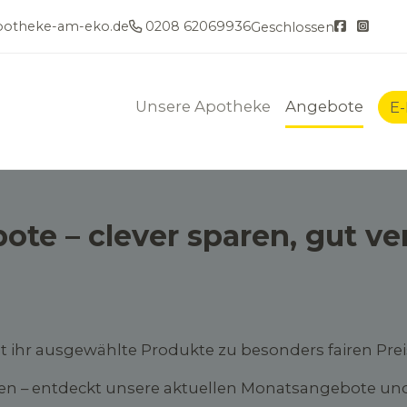
otheke-am-eko.de
0208 62069936
Geschlossen
Unsere Apotheke
Angebote
E
e – clever sparen, gut ver
t ihr ausgewählte Produkte zu besonders fairen Prei
 – entdeckt unsere aktuellen Monatsangebote und si