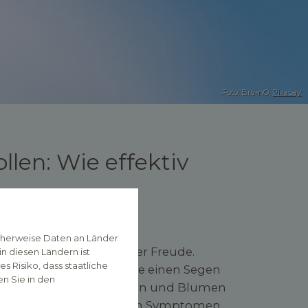
Foto: Bru-nO,
Pixabay
len: Wie effektiv
cherweise Daten an Länder
eit des Aufatmens und der Freude.
n diesen Ländern ist
 Risiko, dass staatliche
n der Natur. Was für die einen Segen
n Sie in den
r. Mit dem Blühen von Bäumen und Blumen
Luft, was zu unangenehmen Symptomen