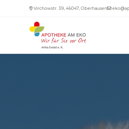
Virchowstr. 39, 46047, Oberhausen
eko@ap