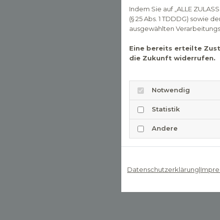
Indem Sie auf „ALLE ZULASS
(§ 25 Abs. 1 TDDDG) sowie d
ausgewählten Verarbeitungszw
Eine bereits erteilte Zu
die Zukunft widerrufen.
Notwendig
Statistik
Andere
Datenschutzerklärung
|
Impre