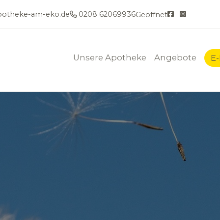
otheke-am-eko.de
0208 62069936
Geöffnet
Unsere Apotheke
Angebote
E