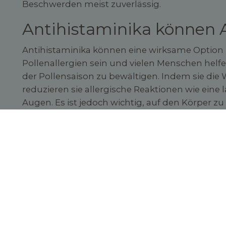
Beschwerden meist zuverlässig.
Antihistaminika können A
Antihistaminika können eine wirksame Optio
Pollenallergien sein und vielen Menschen he
der Pollensaison zu bewältigen. Indem sie die
reduzieren sie allergische Reaktionen wie eine
Augen. Es ist jedoch wichtig, auf den Körper zu
den Wirkstoff zu berücksichtigen. Die meisten A
Apotheke erhältlich.
Mehr Gesundheitsinformationen zum Thema Medikamente/W