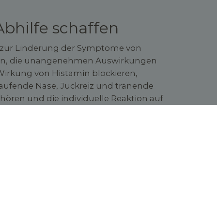
bhilfe schaffen
n zur Linderung der Symptome von
lfen, die unangenehmen Auswirkungen
 Wirkung von Histamin blockieren,
 laufende Nase, Juckreiz und tränende
 hören und die individuelle Reaktion auf
ntihistaminika sind rezeptfrei in der
irkstoffe finden Sie hier.