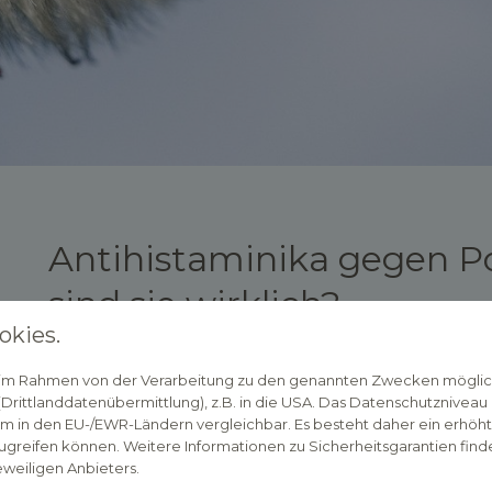
Antihistaminika gegen Pol
sind sie wirklich?
okies.
03. Mai 2024
n im Rahmen von der Verarbeitung zu den genannten Zwecken mögli
Die Frühlingszeit ist für viele Menschen eine Z
rittlanddatenübermittlung), z.B. in die USA. Das Datenschutzniveau i
m in den EU-/EWR-Ländern vergleichbar. Es besteht daher ein erhöhtes
Längere Tage, wärmeres Wetter und mehr Zeit i
greifen können. Weitere Informationen zu Sicherheitsgarantien finde
ist, ist für viele andere ein Fluch: Allergike
eweiligen Anbieters.
steigt auch die Pollenkonzentration in der 