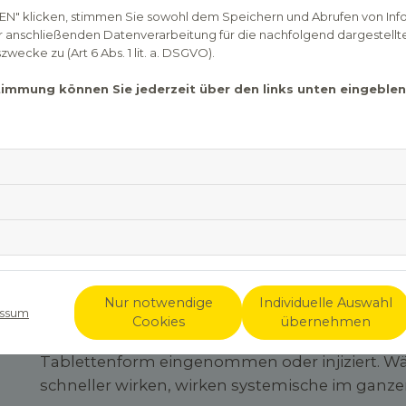
EN" klicken, stimmen Sie sowohl dem Speichern und Abrufen von Inf
wie häufigem Niesen, juckenden Augen und A
er anschließenden Datenverarbeitung für die nachfolgend dargestellt
Fällen sind Antihistaminika oft die erste Wah
ecke zu (Art 6 Abs. 1 lit. a. DSGVO).
werden häufig zur Behandlung von Allergien v
wirklich?
stimmung können Sie jederzeit über den links unten eingebl
Was sind Antihistaminik
Antihistaminika sind Medikamente, die darauf 
blockieren, einem chemischen Botenstoff, der f
verantwortlich ist. Wenn der Körper in Kontakt
kommt, schüttet er Histamin aus, was zu den 
führt, wie zum Beispiel juckende Augen, laufen
werden Antihistaminika in topische und syst
Nur notwendige
Individuelle Auswahl
gehören alle Medikamente, die lokal angewen
ssum
Cookies
übernehmen
Augentropfen oder Salben. Systemische Medik
Tablettenform eingenommen oder injiziert. 
schneller wirken, wirken systemische im ganze