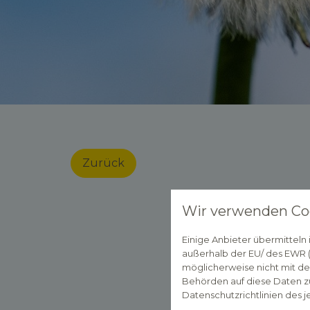
Zurück
Wir verwenden Co
Einige Anbieter übermittel
außerhalb der EU/ des EWR (D
möglicherweise nicht mit de
Behörden auf diese Daten zu
Datenschutzrichtlinien des j