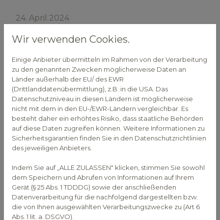
24. April 2024
Das langsame Absterben von Nervenzellen im
Wir verwenden Cookies.
Gehirn, die den Nervenbotenstoff Dopamin
produzieren: Das ist die Parkinson-Krankheit. Bis
Einige Anbieter übermitteln im Rahmen von der Verarbeitung
zu den genannten Zwecken möglicherweise Daten an
heute ist Parkinson nicht heilbar, aber es kann
Länder außerhalb der EU/ des EWR
bereits vor dem Ausbruch getestet werden, ob die
(Drittlanddatenübermittlung), z.B. in die USA. Das
Erkrankung ausbricht.
Datenschutzniveau in diesen Ländern ist möglicherweise
nicht mit dem in den EU-/EWR-Ländern vergleichbar. Es
Morbus Parkinson - auch Parkinson-Syndrom oder
besteht daher ein erhöhtes Risiko, dass staatliche Behörden
umgangssprachlich Schüttellähmung genannt -
auf diese Daten zugreifen können. Weitere Informationen zu
betrifft ungefähr ein Prozent der Weltbevölkerung
Sicherheitsgarantien finden Sie in den Datenschutzrichtlinien
über 60 Jahren, Frauen gleich oft wie Männer. Die
des jeweiligen Anbieters.
typischen Symptome der Krankheit, wenn sie
Indem Sie auf „ALLE ZULASSEN" klicken, stimmen Sie sowohl
bereits ausgebrochen ist, sind
dem Speichern und Abrufen von Informationen auf Ihrem
Bewegungsstörungen wie die Verlangsamung der
Gerät (§ 25 Abs. 1 TDDDG) sowie der anschließenden
Bewegung, steife Muskeln, wenig Stabilität in der
Datenverarbeitung für die nachfolgend dargestellten bzw.
aufrechten Körperhaltung oder das bekannte
die von Ihnen ausgewählten Verarbeitungszwecke zu (Art 6
Zittern, der Parkinson-Tremor.
Abs. 1 lit. a. DSGVO).