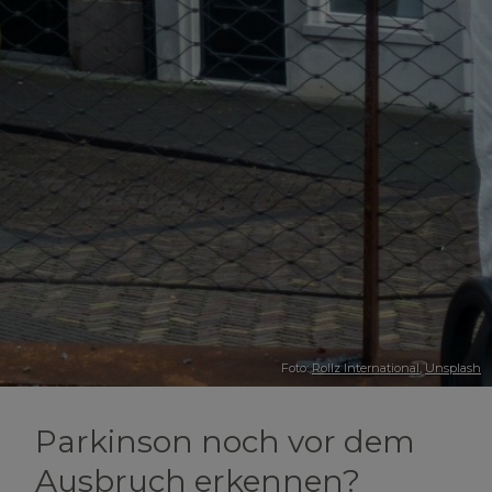
Foto:
Rollz International
,
Unsplash
Parkinson noch vor dem
Ausbruch erkennen?