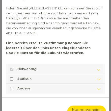
Hirnhautentzündung oder einer Blutvergiftung
kommen. Eine Lungenentzündung tritt häufiger bei
Indem Sie auf „ALLE ZULASSEN" klicken, stimmen Sie sowohl
Personen über 60 Jahren auf.
dem Speichern und Abrufen von Informationen auf Ihrem
Gerät (§ 25 Abs. 1 TDDDG) sowie der anschließenden
Übertragung von
Datenverarbeitung für die nachfolgend dargestellten bzw.
die von Ihnen ausgewählten Verarbeitungszwecke zu (Art 6
Pneumokokken auch
Abs. 1 lit. a. DSGVO).
durch gesunde Personen
Eine bereits erteilte Zustimmung können Sie
jederzeit über den links unten eingeblendeten
möglich
Cookie-Button für die Zukunft widerrufen.
Übertragen werden die Pneumokokken durch eine
Tröpfcheninfektion, wenn eine infizierte Person
Notwendig
hustet, niest oder spricht. Auch gesunde Menschen
können Pneumokokken übertragen, die Bakterien
Statistik
können über längere Zeit im Nasen-Rachen-Raum
verbleiben, ohne eine Infektion auszulösen. Nach
Andere
einer Erkrankung können die Bakterien ebenfalls
noch länger auf den Schleimhäuten bleiben. Um
eine Infektion zu verhindern, ist vor kleinen Kindern
Nur notwendige
und älteren Personen eine Impfung empfohlen.