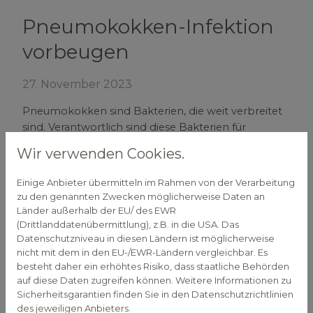
Pneumokokken-Infektion
vorbeugen
27. November 2023
Pneumokokken sind Bakterien, die weit verbreitet
sind. Verantwortlich sind diese Bakterien für
verschiedene Erkrankungen. Diese können für
Wir verwenden Cookies.
bestimmte Personen lebensbedrohlich sein.
Deshalb wird von der Ständigen Impfkommission
Einige Anbieter übermitteln im Rahmen von der Verarbeitung
für diese Personen eine Impfung empfohlen.
zu den genannten Zwecken möglicherweise Daten an
Länder außerhalb der EU/ des EWR
Pneumokokken sind Bakterien aus der Familie der
(Drittlanddatenübermittlung), z.B. in die USA. Das
Streptokokken. Bei Kindern können sie
Datenschutzniveau in diesen Ländern ist möglicherweise
Infektionskrankheiten wie eine
nicht mit dem in den EU-/EWR-Ländern vergleichbar. Es
Mittelohrentzündung oder eine
besteht daher ein erhöhtes Risiko, dass staatliche Behörden
auf diese Daten zugreifen können. Weitere Informationen zu
Nasennebenhöhlenentzündung auslösen, im
Sicherheitsgarantien finden Sie in den Datenschutzrichtlinien
schlimmsten Fall kann es zu einer
des jeweiligen Anbieters.