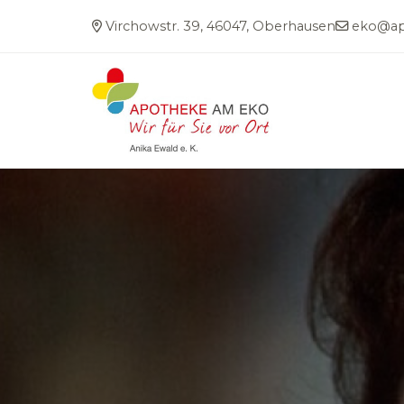
Virchowstr. 39, 46047, Oberhausen
eko@ap