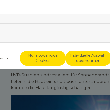
Dabei geht es nicht nur um sehr heiße Somme
Alltag, etwa beim Spaziergang, im Garten od
besonders Gesicht, Hals und Hände regelmäßi
Wie stark die Haut geschützt werden sollte, 
Jahreszeit und der Dauer in der Sonne ab. Klar i
einfachsten Möglichkeiten, Schäden durch die
Was ist der Sinn von Sonnencrem
Nur notwendige
Individuelle Auswahl
Sonnencreme
schützt die Haut vor ultraviole
ssum
Cookies
übernehmen
spielen vor allem zwei Arten eine Rolle:
UVA- un
UVB-Strahlen sind vor allem für Sonnenbrand v
tiefer in die Haut ein und tragen unter andere
können die Haut langfristig schädigen.