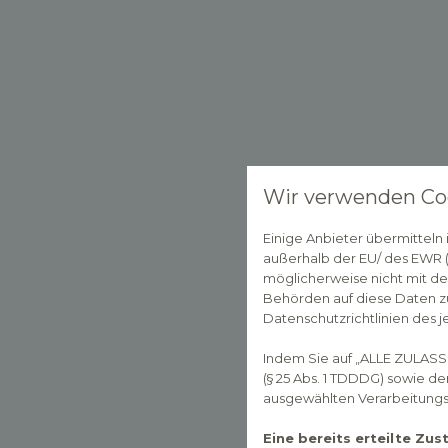
Wir verwenden Co
Einige Anbieter übermittel
außerhalb der EU/ des EWR (D
möglicherweise nicht mit de
Behörden auf diese Daten zu
Datenschutzrichtlinien des j
Indem Sie auf „ALLE ZULASS
(§ 25 Abs. 1 TDDDG) sowie d
ausgewählten Verarbeitungszw
Eine bereits erteilte Zu