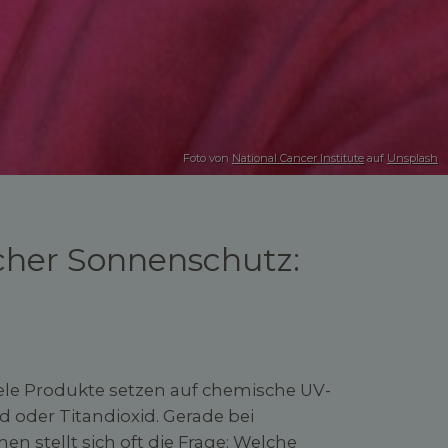
Foto von
National Cancer Institute
auf
Unsplash
cher Sonnenschutz:
ele Produkte setzen auf chemische UV-
id oder Titandioxid. Gerade bei
 stellt sich oft die Frage: Welche