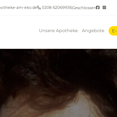
otheke-am-eko.de
0208 62069936
Geschlossen
Unsere Apotheke
Angebote
E