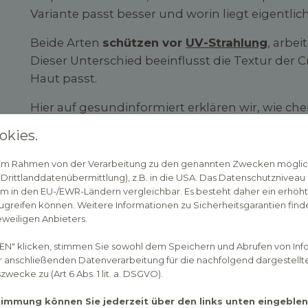
Variante passt besser und worin liegt eigentlic
Beide Arten
schützen vor
UV-Strahlung
, arbei
Dieser Unterschied beeinflusst die Textur der 
Haut passt.
Hier auf gesundinformiert erklären wir, wie c
Sonnenschutz funktionieren, welche Vor- und N
okies.
der Auswahl achten sollten.
n im Rahmen von der Verarbeitung zu den genannten Zwecken mögli
Wie funktioniert Sonne
rittlanddatenübermittlung), z.B. in die USA. Das Datenschutzniveau i
m in den EU-/EWR-Ländern vergleichbar. Es besteht daher ein erhöhtes
Warum muss man sich überhaupt 
greifen können. Weitere Informationen zu Sicherheitsgarantien finde
eweiligen Anbieters.
Sonne ist wichtig für den Körper, etwa für die B
EN" klicken, stimmen Sie sowohl dem Speichern und Abrufen von Inf
Sonnenlicht kann die Haut allerdings belasten. K
er anschließenden Datenverarbeitung für die nachfolgend dargestellt
Sonnenbrand
. Langfristig kann starke oder h
ecke zu (Art 6 Abs. 1 lit. a. DSGVO).
schneller altern lassen und das Risiko für
Haut
stimmung können Sie jederzeit über den links unten eingebl