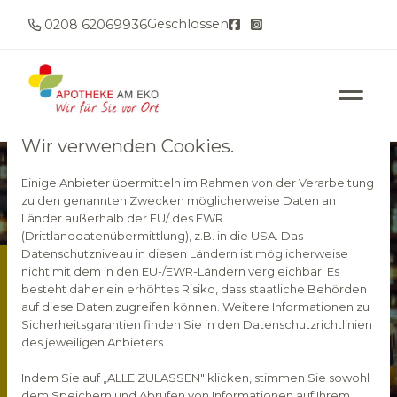
Geschlossen
0208 62069936
Wir verwenden Cookies.
Einige Anbieter übermitteln im Rahmen von der Verarbeitung
zu den genannten Zwecken möglicherweise Daten an
Länder außerhalb der EU/ des EWR
(Drittlanddatenübermittlung), z.B. in die USA. Das
Datenschutzniveau in diesen Ländern ist möglicherweise
nicht mit dem in den EU-/EWR-Ländern vergleichbar. Es
Öffnungszeiten
besteht daher ein erhöhtes Risiko, dass staatliche Behörden
auf diese Daten zugreifen können. Weitere Informationen zu
Sicherheitsgarantien finden Sie in den Datenschutzrichtlinien
des jeweiligen Anbieters.
Montag
08:00 - 18:30
Indem Sie auf „ALLE ZULASSEN" klicken, stimmen Sie sowohl
Dienstag
08:00 - 18:30
dem Speichern und Abrufen von Informationen auf Ihrem