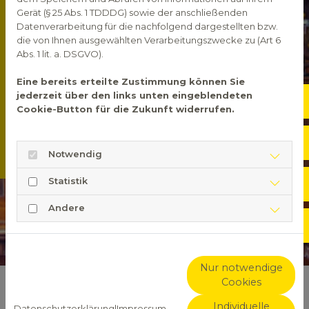
Gerät (§ 25 Abs. 1 TDDDG) sowie der anschließenden
Mittwoch
08:00 - 18:30
Datenverarbeitung für die nachfolgend dargestellten bzw.
die von Ihnen ausgewählten Verarbeitungszwecke zu (Art 6
Donnerstag
08:00 - 18:30
Abs. 1 lit. a. DSGVO).
Freitag
08:00 - 18:30
Eine bereits erteilte Zustimmung können Sie
jederzeit über den links unten eingeblendeten
Not
Samstag
09:00 - 13:00
Cookie-Button für die Zukunft widerrufen.
Sonntag
Geschlossen
Sho
Notwendig
Statistik
Öff
Andere
Kon
Nur notwendige
Cookies
Apotheke am EKO
Individuelle
Datenschutzerklärung
|
Impressum