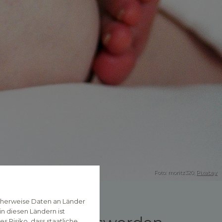
Foto: moritz320,
Pixabay
cherweise Daten an Länder
n diesen Ländern ist
 Risiko, dass staatliche