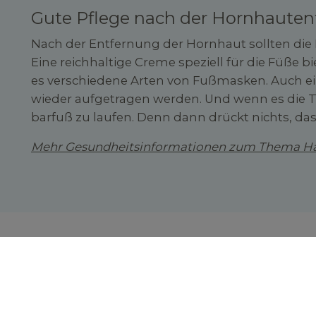
Gute Pflege nach der Hornhauten
Nach der Entfernung der Hornhaut sollten die
Eine reichhaltige Creme speziell für die Füße bi
es verschiedene Arten von Fußmasken. Auch 
wieder aufgetragen werden. Und wenn es die Te
barfuß zu laufen. Denn dann drückt nichts, da
Mehr Gesundheitsinformationen zum Thema Haut
Rechtliches