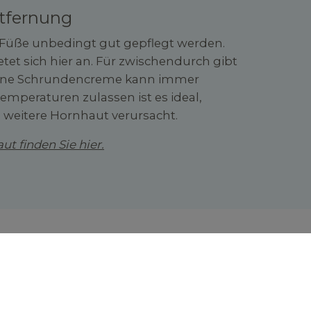
tfernung
 Füße unbedingt gut gepflegt werden.
etet sich hier an. Für zwischendurch gibt
eine Schrundencreme kann immer
mperaturen zulassen ist es ideal,
s weitere Hornhaut verursacht.
 finden Sie hier.