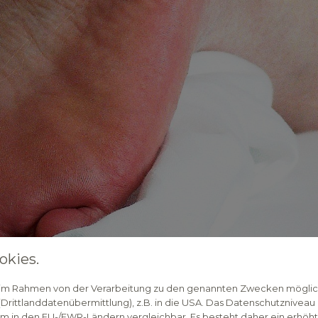
okies.
n im Rahmen von der Verarbeitung zu den genannten Zwecken mögli
rittlanddatenübermittlung), z.B. in die USA. Das Datenschutzniveau i
m in den EU-/EWR-Ländern vergleichbar. Es besteht daher ein erhöhtes