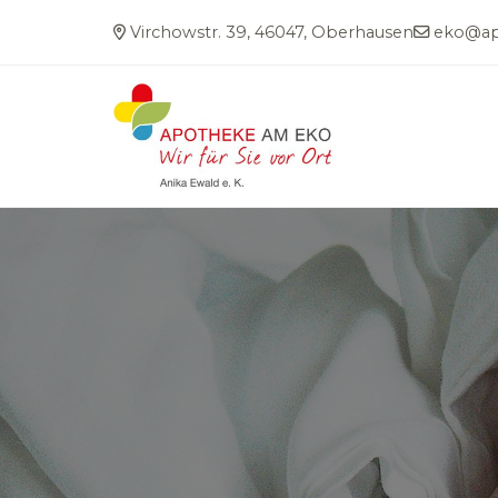
Virchowstr. 39, 46047, Oberhausen
eko@ap