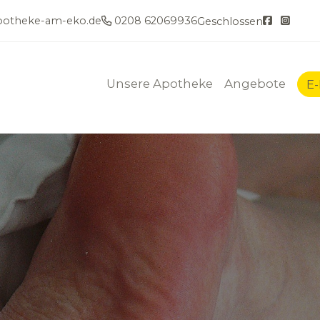
otheke-am-eko.de
0208 62069936
Geschlossen
Unsere Apotheke
Angebote
E