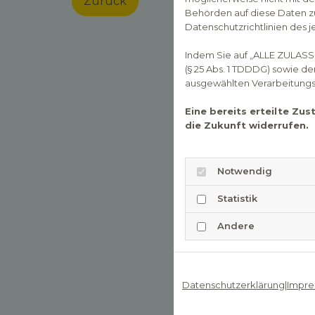
Zurück
Behörden auf diese Daten zu
Datenschutzrichtlinien des j
Indem Sie auf „ALLE ZULASS
(§ 25 Abs. 1 TDDDG) sowie d
ausgewählten Verarbeitungszw
Eine bereits erteilte Zu
die Zukunft widerrufen.
Notwendig
Statistik
Andere
Datenschutzerklärung
|
Impre