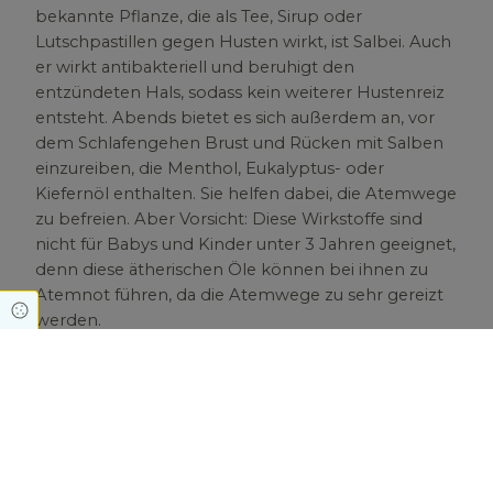
bekannte Pflanze, die als Tee, Sirup oder
Lutschpastillen gegen Husten wirkt, ist Salbei. Auch
er wirkt antibakteriell und beruhigt den
entzündeten Hals, sodass kein weiterer Hustenreiz
entsteht. Abends bietet es sich außerdem an, vor
dem Schlafengehen Brust und Rücken mit Salben
einzureiben, die Menthol, Eukalyptus- oder
Kiefernöl enthalten. Sie helfen dabei, die Atemwege
zu befreien. Aber Vorsicht: Diese Wirkstoffe sind
nicht für Babys und Kinder unter 3 Jahren geeignet,
denn diese ätherischen Öle können bei ihnen zu
Atemnot führen, da die Atemwege zu sehr gereizt
Cookie Einstellungen
werden.
Mehr Gesundheitsinformationen zum Thema
Erkältung finden Sie hier.
Zurück