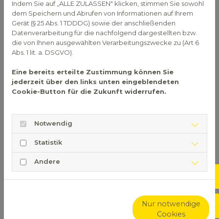
Indem Sie auf „ALLE ZULASSEN" klicken, stimmen Sie sowohl
einer Lungenentzündung führt, muss er dringend
dem Speichern und Abrufen von Informationen auf Ihrem
ärztlich behandelt werden. Allerdings kann ein
Gerät (§ 25 Abs. 1 TDDDG) sowie der anschließenden
leichter Husten auch gut mit pflanzlichen Mitteln
Datenverarbeitung für die nachfolgend dargestellten bzw.
gelindert werden.
die von Ihnen ausgewählten Verarbeitungszwecke zu (Art 6
Abs. 1 lit. a. DSGVO).
Trockener oder schleimiger
Eine bereits erteilte Zustimmung können Sie
Husten?
jederzeit über den links unten eingeblendeten
Cookie-Button für die Zukunft widerrufen.
Dabei kommt es darauf an, um was für einen
Husten es sich handelt: Ist es ein trockener
Reizhusten oder wird Schleim ausgehustet? Die
Notwendig
Erkältung beginnt meist mit einem trockenen
Statistik
Husten. Die Viren oder Bakterien sorgen für eine
Entzündung der Schleimhäute, es wird ein
Andere
Hustenreiz ausgelöst. Jedoch kommt es hierbei
Not
dazu, dass die Schleimhäute zusätzlich gereizt
werden, was nur für mehr trockenen Husten sorgt.
Deshalb ist es sinnvoll, die Schleimhäute gut feucht
Nur notwendige
Sho
zu halten, unter anderem dadurch, dass man viel
Cookies