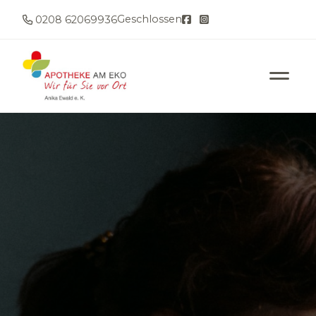
Geschlossen
0208 62069936