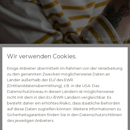
Foto:
Annie Spratt
,
Unsplash
Wir verwenden Cookies.
Husten mit Pflanzenkraft
lindern
Einige Anbieter übermitteln im Rahmen von der Verarbeitung
zu den genannten Zwecken möglicherweise Daten an
Länder außerhalb der EU/ des EWR
01. Februar 2023
(Drittlanddatenübermittlung), z.B. in die USA. Das
Datenschutzniveau in diesen Ländern ist möglicherweise
Der Winter ist Erkältungszeit. Überall schnieft und
nicht mit dem in den EU-/EWR-Ländern vergleichbar. Es
hustet es und schnell passiert es, dass man sich mit
besteht daher ein erhöhtes Risiko, dass staatliche Behörden
der lästigen Erkältung ansteckt. Husten ist dann
auf diese Daten zugreifen können. Weitere Informationen zu
eines der nervigen Symptome, die uns tagsüber
Sicherheitsgarantien finden Sie in den Datenschutzrichtlinien
schlapp machen und uns nachts den Schlaf rauben.
des jeweiligen Anbieters.
Wenn der Husten sehr hartnäckig wird oder gar zu