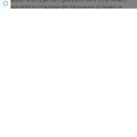
sauber und hygienisch gearbeitet wird. Es ist ratsam,
Cookie Einstellungen
sich nicht in Urlaubsländer tätowieren zu lassen, in
denen es keine oder weniger hygienische Vorgaben
gibt.
Mehr Gesundheitsinformationen zum Thema Haut 
finden Sie hier.
Zurück
Apotheke am EKO
Virchowstr. 39
46047 Oberhausen