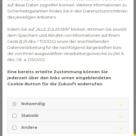
auf diese Daten zugreifen können. Weitere Informationen zu
Haut und damit in den Körper gelangt, kann
Sicherheitsgarantien finden Sie in den Datenschutzrichtlinien
schlimme Auswirkungen bis hin zu einer erhöhten
des jeweiligen Anbieters.
Krebsgefahr mit sich bringen.
Indem Sie auf „ALLE ZULASSEN" klicken, stimmen Sie sowohl
Eine neue Studie aus dem Jahr 2024 ergab, dass
dem Speichern und Abrufen von Informationen auf Ihrem
Tätowierte ein höheres Risiko haben, an einem
Gerät (§ 25 Abs. 1 TDDDG) sowie der anschließenden
Lymphom, also Krebs im Lymphsystem, zu
Datenverarbeitung für die nachfolgend dargestellten bzw.
erkranken. Denn die Farbe für ein Tattoo kann
die von Ihnen ausgewählten Verarbeitungszwecke zu (Art 6
ungesunde Chemikalien enthalten. Sie gerät beim
Abs. 1 lit. a. DSGVO).
Tätowieren in Kontakt mit Blut und
Eine bereits erteilte Zustimmung können Sie
Lymphflüssigkeit. So kann die Farbe der Tattoos in
jederzeit über den links unten eingeblendeten
die Lymphknoten gelangen.
Cookie-Button für die Zukunft widerrufen.
Studie 2024 sieht erhöhte
Risiken für Lymphome
Notwendig
Statistik
Der Körper sieht die Farbe der Tattoos als
Fremdkörper an, der abgebaut werden muss. So
Andere
gelangt sie vom Tattoo in die Lymphknoten. Dort