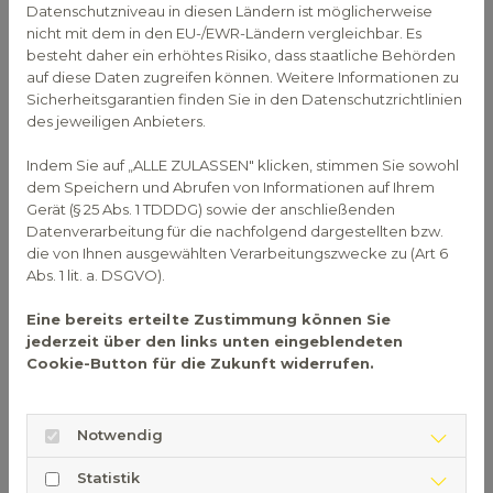
Akute oder chronische
Datenschutzniveau in diesen Ländern ist möglicherweise
nicht mit dem in den EU-/EWR-Ländern vergleichbar. Es
Zahnfleischentzündung?
besteht daher ein erhöhtes Risiko, dass staatliche Behörden
Eine
akute Zahnfleischentzündung
tritt meist
auf diese Daten zugreifen können. Weitere Informationen zu
Sicherheitsgarantien finden Sie in den Datenschutzrichtlinien
plötzlich auf und verursacht deutliche Beschwerden
des jeweiligen Anbieters.
wie Rötung, Schwellung oder Zahnfleischbluten.
Werden die Ursachen rechtzeitig behandelt, klingt
Indem Sie auf „ALLE ZULASSEN" klicken, stimmen Sie sowohl
sie häufig innerhalb weniger Tage wieder ab.
dem Speichern und Abrufen von Informationen auf Ihrem
Gerät (§ 25 Abs. 1 TDDDG) sowie der anschließenden
Eine
chronische Zahnfleischentzündung
Datenverarbeitung für die nachfolgend dargestellten bzw.
entwickelt sich dagegen schleichend und bleibt oft
die von Ihnen ausgewählten Verarbeitungszwecke zu (Art 6
lange unbemerkt. Ohne Behandlung kann sie das
Abs. 1 lit. a. DSGVO).
Risiko für eine
Parodontitis
erhöhen und langfristig
Eine bereits erteilte Zustimmung können Sie
den Zahnhalteapparat schädigen.
jederzeit über den links unten eingeblendeten
Ursachen einer
Cookie-Button für die Zukunft widerrufen.
Zahnfleischentzündung
Notwendig
Für eine Zahnfleischentzündung gibt es
verschiedene Auslöser und
Statistik