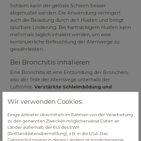
Schleim kann der gelöste Schleim besser
abgehustet werden. Die Anwendung verringert
auch die Belastung durch den Husten und bringt
spürbare Linderung. Bei hartnäckigem Husten kann
mehrmals täglich inhaliert werden, um eine
kontinuierliche Befeuchtung der Atemwege zu
gewährleisten.
Bei Bronchitis inhalieren
Eine Bronchitis ist eine Entzündung der Bronchien,
also der Teile der Atemwege unterhalb der
Luftröhre.
Verstärkte Schleimbildung und
Husten
sind hier oft besonders unangenehme
Wir verwenden Cookies.
Symptome. Den Dampf von Salzwasser zu
inhalieren, befeuchtet und beruhigt entzündete
Einige Anbieter übermitteln im Rahmen von der Verarbeitung
und gereizte Atemwege und unterstützt ihre
zu den genannten Zwecken möglicherweise Daten an
Selbstreinigungsfunktion. Der verbesserte
Länder außerhalb der EU/ des EWR
Abtransport von Schleim unterstützt eine zügigere
(Drittlanddatenübermittlung), z.B. in die USA. Das
Heilung.
Datenschutzniveau in diesen Ländern ist möglicherweise