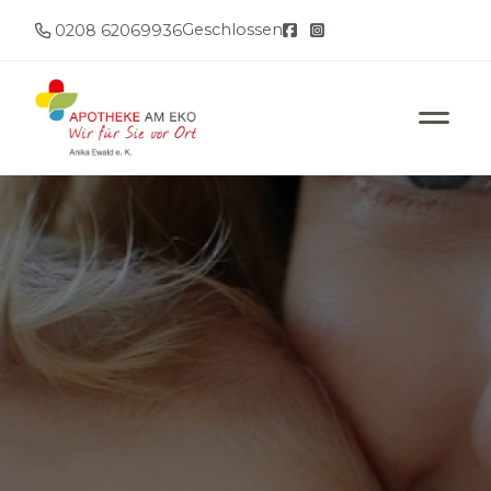
Geschlossen
0208 62069936