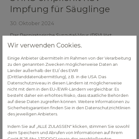
Impfung für Säuglinge
30. Oktober 2024
Das Respiratorische Synzytial-Virus (RSV) löst
Atemwegserkrankungen aus, die vor allem für
Wir verwenden Cookies.
Säuglinge und Kleinkinder schlimme Folgen haben
können. Deshalb hat die Ständige Impfkommission
Einige Anbieter übermitteln im Rahmen von der Verarbeitung
(STIKO) im Sommer 2024 eine Impfung für
zu den genannten Zwecken möglicherweise Daten an
Länder außerhalb der EU/ des EWR
Säuglinge mit dem künstlich hergestellten
(Drittlanddatenübermittlung), z.B. in die USA. Das
Antikörper Nirsevimab empfohlen.
Datenschutzniveau in diesen Ländern ist möglicherweise
nicht mit dem in den EU-/EWR-Ländern vergleichbar. Es
Die Hochsaison für Atemwegserkrankungen
besteht daher ein erhöhtes Risiko, dass staatliche Behörden
aufgrund von RSV liegt zwischen November und
auf diese Daten zugreifen können. Weitere Informationen zu
April. In dieser Zeit können vor allem Säuglinge und
Sicherheitsgarantien finden Sie in den Datenschutzrichtlinien
Kleinkinder an schweren Atemwegsinfektionen
des jeweiligen Anbieters.
erkranken. Denn gegen RSV besteht kein
vollständiger Nestschutz - auch wenn die Mutter
Indem Sie auf „ALLE ZULASSEN" klicken, stimmen Sie sowohl
dem Speichern und Abrufen von Informationen auf Ihrem
Antikörper gegen RSV gebildet hat, werden sie
Gerät (§ 25 Abs. 1 TDDDG) sowie der anschließenden