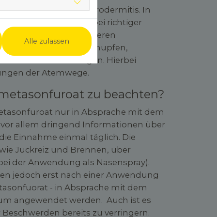
 oder auch gegen Neurodermitis. In
tragen, verspricht es bei richtiger
en, Juckreizen und anderen
Alle zulassen
 die Folgen von Heuschnupfen,
benhöhlenentzündungen. Hierbei
dungen der Atemwege.
ometasonfuroat zu beachten?
etasonfuroat nur in Absprache mit dem
h vor allem dringend Informationen über
t die Einnahme einmal täglich. Die
wie Juckreiz und Brennen, über
(bei der Anwendung als Nasenspray).
en jedoch erst nach einer Anwendung
asonfuorat - in Absprache mit dem
traum angewendet werden. Auch ist es
r Beschwerden bereits zu verringern.