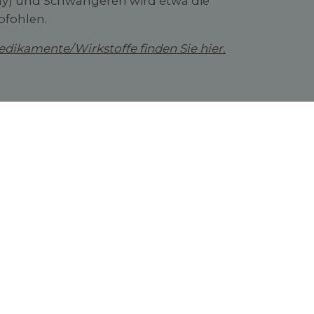
ay) und Schwangeren wird etwa die
pfohlen.
ikamente/Wirkstoffe finden Sie hier.