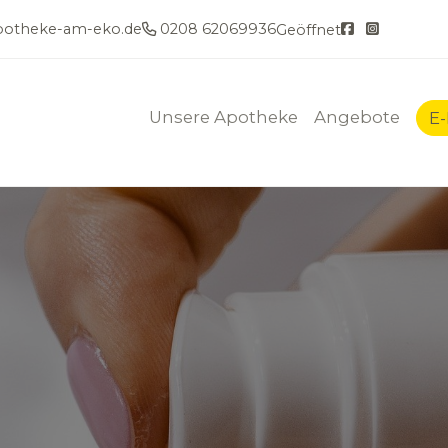
otheke-am-eko.de
0208 62069936
Geöffnet
Unsere Apotheke
Angebote
E