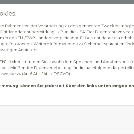
okies.
Wann nimmt man Momet
n im Rahmen von der Verarbeitung zu den genannten Zwecken mögli
rittlanddatenübermittlung), z.B. in die USA. Das Datenschutzniveau i
m in den EU-/EWR-Ländern vergleichbar. Es besteht daher ein erhöhtes
28. November 2022
greifen können. Weitere Informationen zu Sicherheitsgarantien finde
eweiligen Anbieters.
Mometason ist ein Wirkstoff der Gruppe der Glu
der Wirkung ähnlich zum körpereigenen Horm
EN" klicken, stimmen Sie sowohl dem Speichern und Abrufen von Inf
die entzündungshemmende und antiallergisc
er anschließenden Datenverarbeitung für die nachfolgend dargestellt
Kortison. Wirkstoffe wie Mometason werden d
ecke zu (Art 6 Abs. 1 lit. a. DSGVO).
Kortison genannt. Als Arzneimittel wird es in
stimmung können Sie jederzeit über den links unten eingebl
Mometasonfuroat hergestellt. Es ist je nach 
Nasenspray erhältlich.
Gegen was hilft Mometas
Wegen seiner Wirkung wird Mometasonfuroat 
allergischen Entzündungen angewendet. Das A