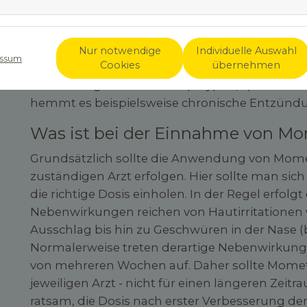
Auftreten von starkem Juckreiz, Entzündungen
Form einer Creme oder Salbe auf der Haut aufge
Dosierung schnelle Linderung von Schwellung
Nur notwendige
Individuelle Auswahl
ssum
Cookies
übernehmen
Hautproblemen. Als Nasenspray hilft es gegen
Pollenallergien und Nasenpolypen, sprich Ne
hemmt es beispielsweise chronische Entzün
Was ist bei der Einnahme von M
Grundsätzlich sollte die Anwendung von Mom
zuständigen Arzt erfolgen. Hier sollte man sic
die richtige Dosis einholen. In der Regel erfolg
Nebenwirkungen reichen von Hautirritationen 
Ausschlag bis hin zu Geschwüren in der Nase 
Normalerweise treten derartige Nebenwirkung
von mehreren Wochen auf. Daher sollte Momet
jeweiligen Arzt - nicht für einen längeren Zei
ratsam, die Dosis nach erster Verbesserung de