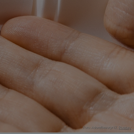
Foto: AdoreBeautyNZ,
Pixabay