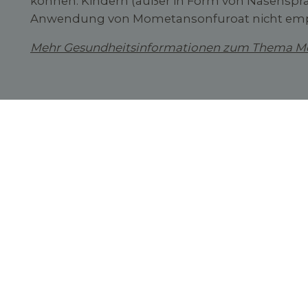
können. Kindern (außer in Form von Nasenspr
Anwendung von Mometansonfuroat nicht em
Mehr Gesundheitsinformationen zum Thema Med
Rechtliches
Impressum
Datenschutzerklärung