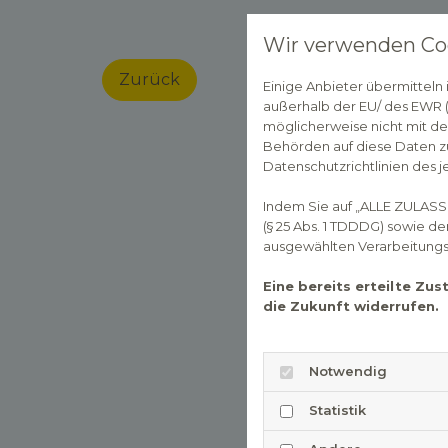
Wir verwenden Co
Zurück
Einige Anbieter übermittel
außerhalb der EU/ des EWR (D
möglicherweise nicht mit de
Behörden auf diese Daten zu
Datenschutzrichtlinien des j
Indem Sie auf „ALLE ZULASS
(§ 25 Abs. 1 TDDDG) sowie d
ausgewählten Verarbeitungszw
Eine bereits erteilte Zu
die Zukunft widerrufen.
Notwendig
Statistik