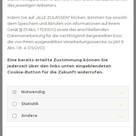
des jeweiligen Anbieters.
Betablocker - genauer Betarezeptorenblocker -
verdanken ihren Namen ihrer Wirkweise
Indem Sie auf „ALLE ZULASSEN" klicken, stimmen Sie sowohl
beziehungsweise ihres Wirkungsorts im Körper. Sie
dem Speichern und Abrufen von Informationen auf Ihrem
blockieren nämlich Beta-Adrenozeptoren im
Gerät (§ 25 Abs. 1 TDDDG) sowie der anschließenden
Datenverarbeitung für die nachfolgend dargestellten bzw.
Körper. Davon gibt es zwei Typen: Beta-1-
die von Ihnen ausgewählten Verarbeitungszwecke zu (Art 6
Adrenozeptoren beeinflussen die Herzkraft,
Abs. 1 lit. a. DSGVO).
Herzfrequenz und den Blutdruck. Die Beta-2-
Adrenozeptoren sorgen für die Entspannung der
Eine bereits erteilte Zustimmung können Sie
glatten Muskeln der Bronchien, der Gebärmutter,
jederzeit über den links unten eingeblendeten
sowie der Blutgefäße. Betablocker blockieren nun
Cookie-Button für die Zukunft widerrufen.
diese Rezeptoren und sorgen so dafür, dass das
Stresshormon Adrenalin und dessen Botenstoff
Notwendig
Noradrenalin nicht andocken können.
Normalerweise würden diese Stresshormone den
Statistik
Körper in Alarmbereitschaft setzen, sodass der
Blutdruck und die Herz- und Atemfrequenz steigen
Andere
und der Körper leistungsfähiger wird. Im Falle einer
Herz-Kreislauf-Erkrankung kann dieser Zustand
jedoch eine zu hohe Belastung für den Körper